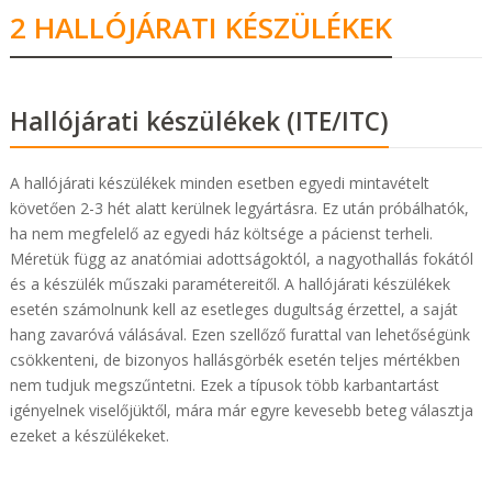
2 HALLÓJÁRATI KÉSZÜLÉKEK
Hallójárati készülékek (ITE/ITC)
A hallójárati készülékek minden esetben egyedi mintavételt
követően 2-3 hét alatt kerülnek legyártásra. Ez után próbálhatók,
ha nem megfelelő az egyedi ház költsége a pácienst terheli.
Méretük függ az anatómiai adottságoktól, a nagyothallás fokától
és a készülék műszaki paramétereitől. A hallójárati készülékek
esetén számolnunk kell az esetleges dugultság érzettel, a saját
hang zavaróvá válásával. Ezen szellőző furattal van lehetőségünk
csökkenteni, de bizonyos hallásgörbék esetén teljes mértékben
nem tudjuk megszűntetni. Ezek a típusok több karbantartást
igényelnek viselőjüktől, mára már egyre kevesebb beteg választja
ezeket a készülékeket.