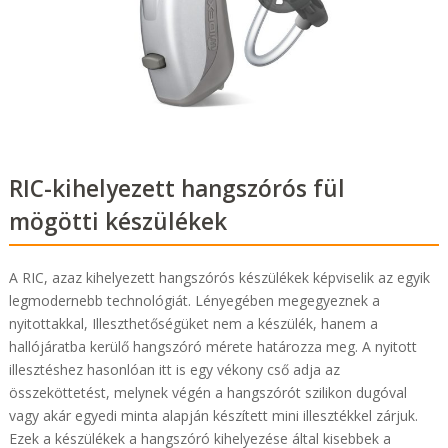
RIC-kihelyezett hangszórós fül
mögötti készülékek
A RIC, azaz kihelyezett hangszórós készülékek képviselik az egyik
legmodernebb technológiát. Lényegében megegyeznek a
nyitottakkal, Illeszthetőségüket nem a készülék, hanem a
hallójáratba kerülő hangszóró mérete határozza meg. A nyitott
illesztéshez hasonlóan itt is egy vékony cső adja az
összeköttetést, melynek végén a hangszórót szilikon dugóval
vagy akár egyedi minta alapján készített mini illesztékkel zárjuk.
Ezek a készülékek a hangszóró kihelyezése által kisebbek a