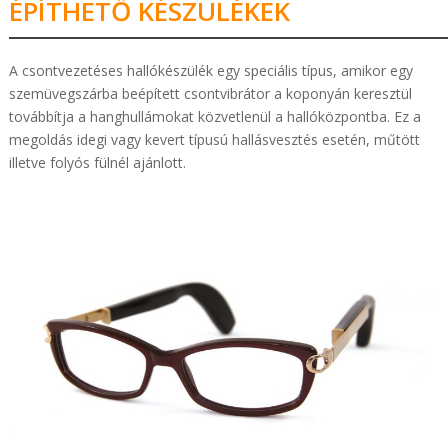
ÉPÍTHETŐ KÉSZÜLÉKEK
A csontvezetéses hallókészülék egy speciális típus, amikor egy
szemüvegszárba beépített csontvibrátor a koponyán keresztül
továbbítja a hanghullámokat közvetlenül a hallóközpontba. Ez a
megoldás idegi vagy kevert típusú hallásvesztés esetén, műtött
illetve folyós fülnél ajánlott.