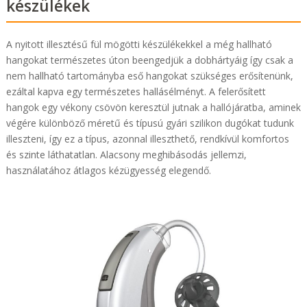
készülékek
A nyitott illesztésű fül mögötti készülékekkel a még hallható
hangokat természetes úton beengedjük a dobhártyáig így csak a
nem hallható tartományba eső hangokat szükséges erősítenünk,
ezáltal kapva egy természetes hallásélményt. A felerősített
hangok egy vékony csövön keresztül jutnak a hallójáratba, aminek
végére különböző méretű és típusú gyári szilikon dugókat tudunk
illeszteni, így ez a típus, azonnal illeszthető, rendkívül komfortos
és szinte láthatatlan. Alacsony meghibásodás jellemzi,
használatához átlagos kézügyesség elegendő.