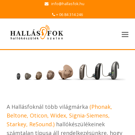
info@hallasfok.hu
+ 06 84 314 246
A Hallásfoknál több világmárka
(Phonak,
Beltone, Oticon, Widex, Signia-Siemens,
Starkey, ReSound.)
hallókészülékeinek
számtalan típusa áll rendelkezésünkre, hogy