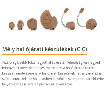
Mély hallójárati készülékek (CIC)
Kizárólag kisebb fokú nagyothallás esetén lehetőség van, egyedi
mintavételt követően, teljes mértékben a hallójáratba rejtett
készülék rendelésére is. A hallójárati készülékek hátrányaival itt is
számolnunk kell, de sok esetben esztétikai szempontokat előtérbe
helyezve még is erre a típusra esik a választás.