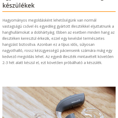
készülékek
Hagyományos megoldásként lehetőségünk van normál
vastagságú csővel és egyedileg gyártott illesztékkel eljuttatnunk a
hanghullámokat a dobhártyáig. Ebben az esetben minden hang az
illesztéken keresztül érkezik, ezzel egy kevésbé természetes
hangzást biztosítva. Azonban ez a típus idős, súlyosan
nagyothalló, rossz kézügyességű pácienseink számára máig egy
kedvező megoldás lehet. Az egyedi illeszték mintavételt követően
2-3 hét alatt készül el, ezt követően próbálható a készülék.