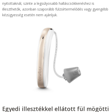
nyitottaknál, szinte a legsúlyosabb halláscsökkenéshez is
illeszthetők, azonban szaporább fülzsírtermelődés vagy gyengébb
kézügyesség esetén nem ajánljuk.
Egyedi illesztékkel ellátott fül mögötti