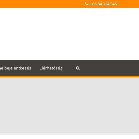
+ 06 84 314 246
ne bejelentkezés
Elérhetőség