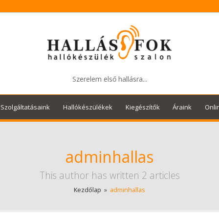
Szerelem első hallásra...
Szolgáltatásaink
Hallókészülékek
Kiegészítők
Áraink
Onli
adminhallas
This author has written 2 articles
Kezdőlap
»
adminhallas