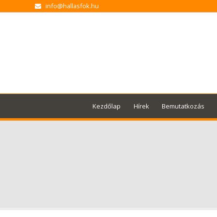
info@hallasfok.hu
Kezdőlap
Hírek
Bemutatkozás