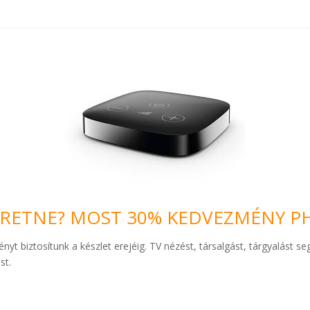
ERETNE? MOST 30% KEDVEZMÉNY PH
t biztosítunk a készlet erejéig. TV nézést, társalgást, tárgyalást se
st.