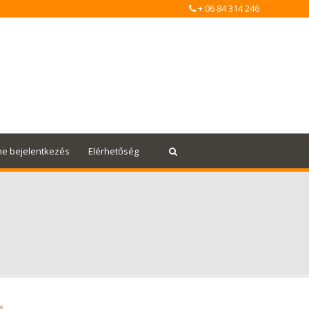
+ 06 84 314 246
ne bejelentkezés
Elérhetőség