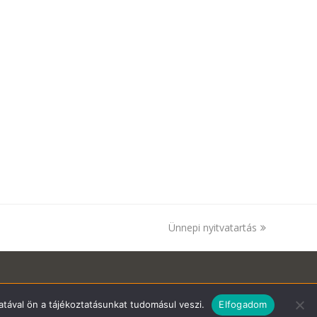
next
Ünnepi nyitvatartás
post:
tával ön a tájékoztatásunkat tudomásul veszi.
Elfogadom