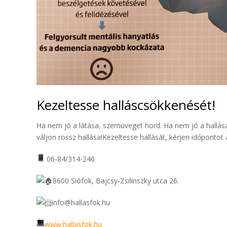
Kezeltesse halláscsökkenését!
Ha nem jó a látása, szemüveget hord. Ha nem jó a hallá
váljon rossz hallása!Kezeltesse hallását, kérjen időpontot
06-84/314-246
8600 Siófok, Bajcsy-Zsilinszky utca 26.
info@hallasfok.hu
www.hallasfok.hu