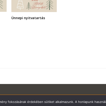
Ünnepi nyitvatartás
Copyright
hallasfokhu
2026 - All Rights Reserved
élmény fokozásának érdekében sütiket alkalmazunk. A honlapunk használa