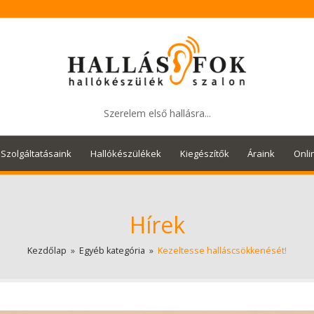
Szerelem első hallásra...
Szolgáltatásaink
Hallókészülékek
Kiegészítők
Áraink
Onli
Hírek
Kezdőlap
»
Egyéb kategória
»
Kezeltesse halláscsökkenését!