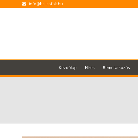
info@hallasfok.hu
Kezdőlap
Hírek
Bemutatkozás