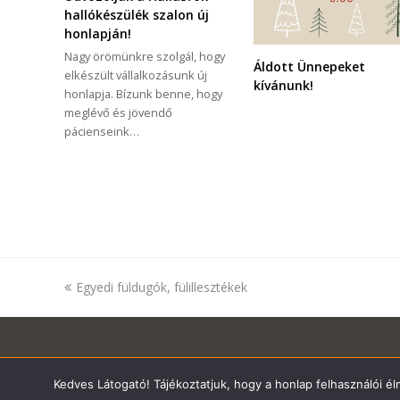
hallókészülék szalon új
honlapján!
Nagy örömünkre szolgál, hogy
Áldott Ünnepeket
elkészült vállalkozásunk új
kívánunk!
honlapja. Bízunk benne, hogy
meglévő és jövendő
pácienseink…
previous
Egyedi füldugók, fülillesztékek
post:
Kedves Látogató! Tájékoztatjuk, hogy a honlap felhasználói 