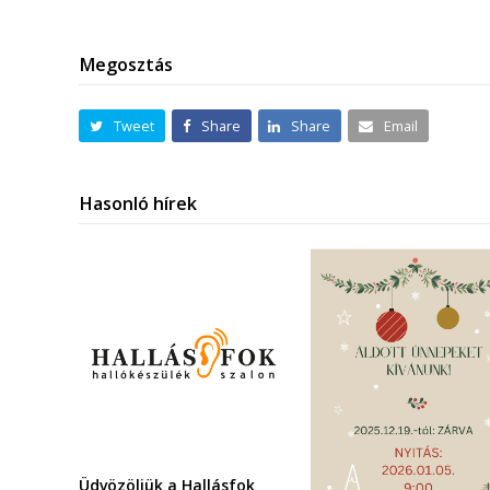
Megosztás
Tweet
Share
Share
Email
Hasonló hírek
Üdvözöljük a Hallásfok